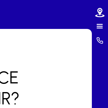
-CE
IR?