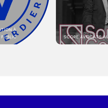
ATION À
 PUBLIC
SCORE AVOCATS AU