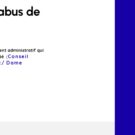
abus de
nt administratif qui
Conseil
té
. (
 c/ Dame